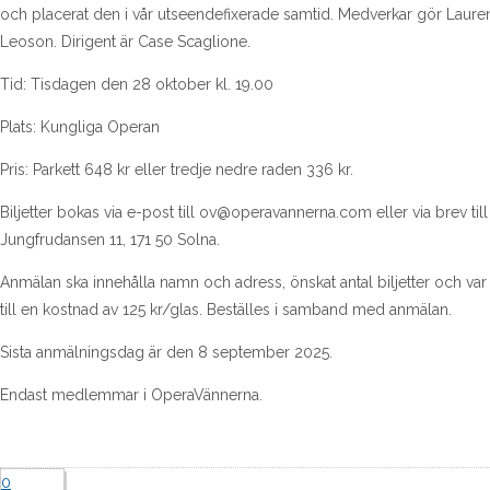
och placerat den i vår utseendefixerade samtid. Medverkar gör Lauren
Leoson. Dirigent är Case Scaglione.
Tid: Tisdagen den 28 oktober kl. 19.00
Plats: Kungliga Operan
Pris: Parkett 648 kr eller tredje nedre raden 336 kr.
Biljetter bokas via e-post till ov@operavannerna.com eller via brev ti
Jungfrudansen 11, 171 50 Solna.
Anmälan ska innehålla namn och adress, önskat antal biljetter och var i s
till en kostnad av 125 kr/glas. Beställes i samband med anmälan.
Sista anmälningsdag är den 8 september 2025.
Endast medlemmar i OperaVännerna.
0