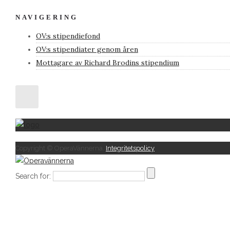
NAVIGERING
OV:s stipendiefond
OV:s stipendiater genom åren
Mottagare av Richard Brodins stipendium
Copyright © OperaVännerna.
Integritetspolicy
Search for: