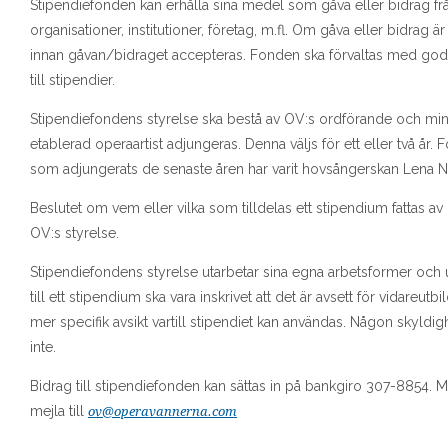
Stipendiefonden kan erhålla sina medel som gåva eller bidrag f
organisationer, institutioner, företag, m.fl. Om gåva eller bidrag 
innan gåvan/bidraget accepteras. Fonden ska förvaltas med god
till stipendier.
Stipendiefondens styrelse ska bestå av OV:s ordförande och mins
etablerad operaartist adjungeras. Denna väljs för ett eller två år
som adjungerats de senaste åren har varit hovsångerskan Lena N
Beslutet om vem eller vilka som tilldelas ett stipendium fattas av O
OV:s styrelse.
Stipendiefondens styrelse utarbetar sina egna arbetsformer och uts
till ett stipendium ska vara inskrivet att det är avsett för vidareu
mer specifik avsikt vartill stipendiet kan användas. Någon skyldigh
inte.
Bidrag till stipendiefonden kan sättas in på bankgiro 307-8854.
mejla till
ov@operavannerna.com