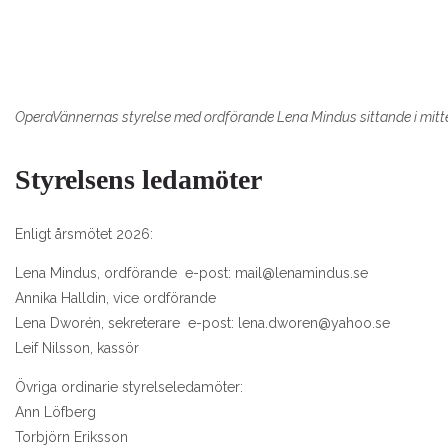
OperaVännernas styrelse med ordförande Lena Mindus sittande i mitten
Styrelsens ledamöter
Enligt årsmötet 2026:
Lena Mindus, ordförande e-post: mail@lenamindus.se
Annika Halldin, vice ordförande
Lena Dworén, sekreterare e-post: lena.dworen@yahoo.se
Leif Nilsson, kassör
Övriga ordinarie styrelseledamöter:
Ann Löfberg
Torbjörn Eriksson