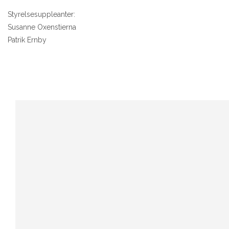
Styrelsesuppleanter:
Susanne Oxenstierna
Patrik Ernby
NAVIGERING
Om OperaVännerna
Styrelse
Revisorer
Valberedning
Kansliet