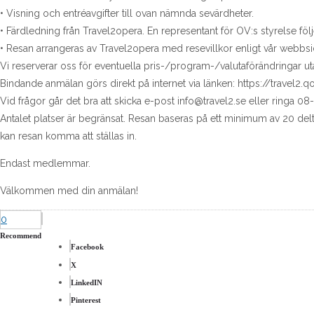
• Visning och entréavgifter till ovan nämnda sevärdheter.
• Färdledning från Travel2opera. En representant för OV:s styrelse föl
• Resan arrangeras av Travel2opera med resevillkor enligt vår webbsi
Vi reserverar oss för eventuella pris-/program-/valutaförändringar uta
Bindande anmälan görs direkt på internet via länken: https://travel2
Vid frågor går det bra att skicka e-post info@travel2.se eller ringa 08
Antalet platser är begränsat. Resan baseras på ett minimum av 20 del
kan resan komma att ställas in.
Endast medlemmar.
Välkommen med din anmälan!
0
Recommend
Facebook
X
LinkedIN
Pinterest