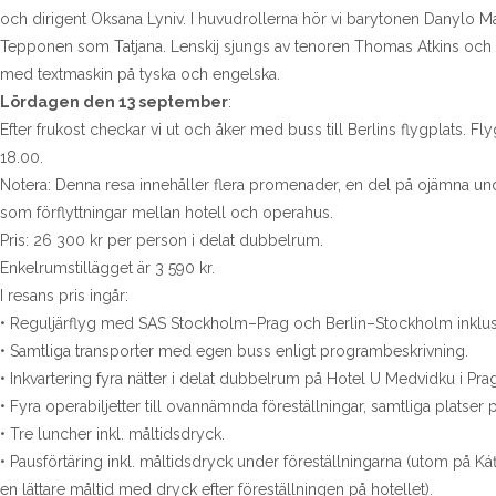
och dirigent Oksana Lyniv. I huvudrollerna hör vi barytonen Danylo
Tepponen som Tatjana. Lenskij sjungs av tenoren Thomas Atkins och G
med textmaskin på tyska och engelska.
Lördagen den 13 september
:
Efter frukost checkar vi ut och åker med buss till Berlins flygplats. Fl
18.00.
Notera: Denna resa innehåller flera promenader, en del på ojämna u
som förflyttningar mellan hotell och operahus.
Pris: 26 300 kr per person i delat dubbelrum.
Enkelrumstillägget är 3 590 kr.
I resans pris ingår:
• Reguljärflyg med SAS Stockholm–Prag och Berlin–Stockholm inklusiv
• Samtliga transporter med egen buss enligt programbeskrivning.
• Inkvartering fyra nätter i delat dubbelrum på Hotel U Medvidku i Pra
• Fyra operabiljetter till ovannämnda föreställningar, samtliga platser p
• Tre luncher inkl. måltidsdryck.
• Pausförtäring inkl. måltidsdryck under föreställningarna (utom på 
en lättare måltid med dryck efter föreställningen på hotellet).