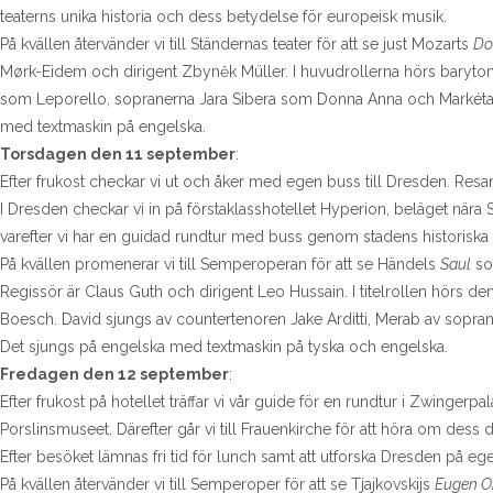
teaterns unika historia och dess betydelse för europeisk musik.
På kvällen återvänder vi till Ständernas teater för att se just Mozarts
Do
Mørk-Eidem och dirigent Zbyněk Müller. I huvudrollerna hörs baryt
som Leporello, sopranerna Jara Sibera som Donna Anna och Markéta K
med textmaskin på engelska.
Torsdagen den 11 september
:
Efter frukost checkar vi ut och åker med egen buss till Dresden. Resan 
I Dresden checkar vi in på förstaklasshotellet Hyperion, beläget nära 
varefter vi har en guidad rundtur med buss genom stadens historiska
På kvällen promenerar vi till Semperoperan för att se Händels
Saul
som
Regissör är Claus Guth och dirigent Leo Hussain. I titelrollen hörs
Boesch. David sjungs av countertenoren Jake Arditti, Merab av sopr
Det sjungs på engelska med textmaskin på tyska och engelska.
Fredagen den 12 september
:
Efter frukost på hotellet träffar vi vår guide för en rundtur i Zwingerpa
Porslinsmuseet. Därefter går vi till Frauenkirche för att höra om dess
Efter besöket lämnas fri tid för lunch samt att utforska Dresden på eg
På kvällen återvänder vi till Semperoper för att se Tjajkovskijs
Eugen O