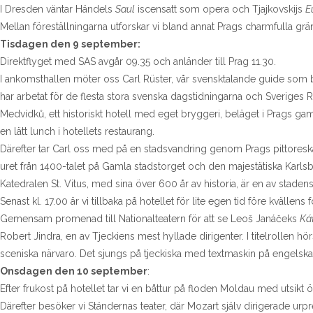
I Dresden väntar Händels
Saul
iscensatt som opera och Tjajkovskijs
E
Mellan föreställningarna utforskar vi bland annat Prags charmfulla gr
Tisdagen den 9 september:
Direktflyget med SAS avgår 09.35 och anländer till Prag 11.30.
I ankomsthallen möter oss Carl Rüster, vår svensktalande guide som bott
har arbetat för de flesta stora svenska dagstidningarna och Sveriges R
Medvídků, ett historiskt hotell med eget bryggeri, beläget i Prags gaml
en lätt lunch i hotellets restaurang.
Därefter tar Carl oss med på en stadsvandring genom Prags pittores
uret från 1400-talet på Gamla stadstorget och den majestätiska Karl
Katedralen St. Vitus, med sina över 600 år av historia, är en av stade
Senast kl. 17.00 är vi tillbaka på hotellet för lite egen tid före kvällens
Gemensam promenad till Nationalteatern för att se Leoš Janáčeks
Ká
Robert Jindra, en av Tjeckiens mest hyllade dirigenter. I titelrollen h
sceniska närvaro. Det sjungs på tjeckiska med textmaskin på engelska
Onsdagen den 10 september
:
Efter frukost på hotellet tar vi en båttur på floden Moldau med utsikt
Därefter besöker vi Ständernas teater, där Mozart själv dirigerade ur